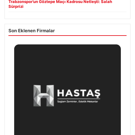
Trabzonspor’un Göztepe Maçı Kadrosu Netleşti: Salah
Sürprizi
Son Eklenen Firmalar