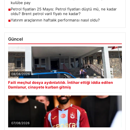
kulübe pay
Petrol fiyatları 25 Mayıs: Petrol fiyatları düştü mü, ne kadar
■
oldu? Brent petrol varil fiyatı ne kadar?
Yatırım araçlarının haftalık performansı nasıl oldu?
■
Güncel
08/08/2026
Faili meçhul dosya aydınlatıldı. İntihar ettiği iddia edilen
Damlanur, cinayete kurban gitmiş
07/08/2026