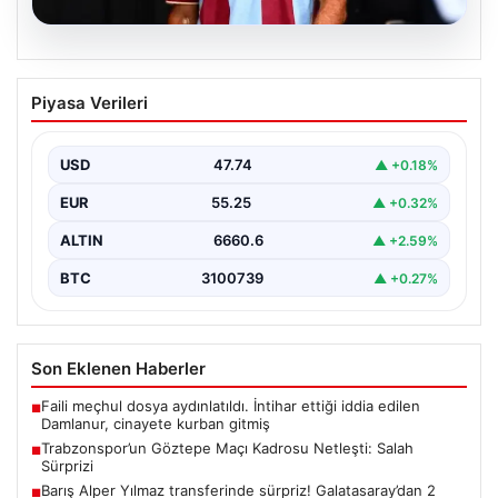
07.08.2026
Trabzonspor’un Göztepe Maçı Kadrosu
Piyasa Verileri
Netleşti: Salah Sürprizi
Göztepe ve Trabzonspor, İsmail Köybaşı’nın kariyerine
veda edeceği jübile maçında yarın akşam kozlarını
USD
47.74
▲ +0.18%
paylaşacak.…
EUR
55.25
▲ +0.32%
ALTIN
6660.6
▲ +2.59%
BTC
3100739
▲ +0.27%
Son Eklenen Haberler
Faili meçhul dosya aydınlatıldı. İntihar ettiği iddia edilen
■
Damlanur, cinayete kurban gitmiş
Trabzonspor’un Göztepe Maçı Kadrosu Netleşti: Salah
■
Sürprizi
Barış Alper Yılmaz transferinde sürpriz! Galatasaray’dan 2
■