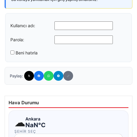
Kullanıcı adı:
Parola:
Beni hatırla
Paylaş:
Hava Durumu
☁
Ankara
NaN°C
ŞEHIR SEÇ