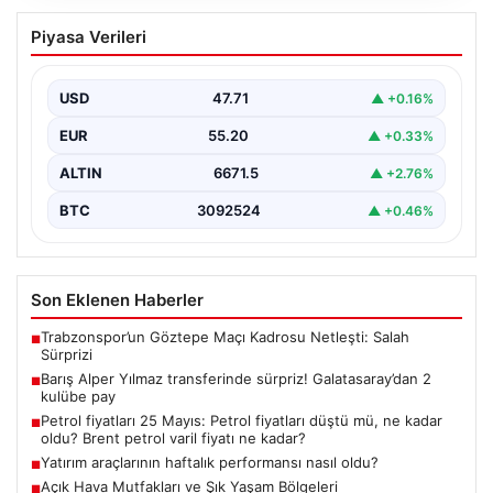
Barış Alper Yılmaz transferinde sürpriz!
Piyasa Verileri
Galatasaray’dan 2 kulübe pay
USD
47.71
▲ +0.16%
EUR
55.20
▲ +0.33%
ALTIN
6671.5
▲ +2.76%
BTC
3092524
▲ +0.46%
Son Eklenen Haberler
Trabzonspor’un Göztepe Maçı Kadrosu Netleşti: Salah
■
Sürprizi
Barış Alper Yılmaz transferinde sürpriz! Galatasaray’dan 2
■
kulübe pay
Petrol fiyatları 25 Mayıs: Petrol fiyatları düştü mü, ne kadar
■
oldu? Brent petrol varil fiyatı ne kadar?
Yatırım araçlarının haftalık performansı nasıl oldu?
■
Açık Hava Mutfakları ve Şık Yaşam Bölgeleri
■