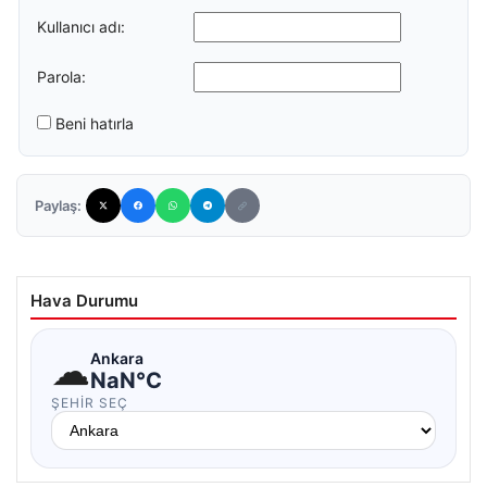
Kullanıcı adı:
Parola:
Beni hatırla
Paylaş:
Hava Durumu
☁
Ankara
NaN°C
ŞEHIR SEÇ