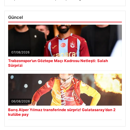
Güncel
07/08/2026
Trabzonspor’un Göztepe Maçı Kadrosu Netleşti: Salah
Sürprizi
06/08/2026
Barış Alper Yılmaz transferinde sürpriz! Galatasaray’dan 2
kulübe pay