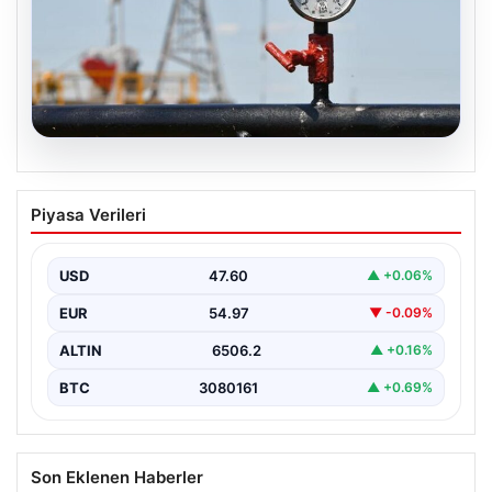
05.08.2026
Petrol fiyatları 25 Mayıs: Petrol fiyatları
Piyasa Verileri
düştü mü, ne kadar oldu? Brent petrol
varil fiyatı ne kadar?
USD
47.60
▲ +0.06%
EUR
54.97
▼ -0.09%
ALTIN
6506.2
▲ +0.16%
BTC
3080161
▲ +0.69%
Son Eklenen Haberler