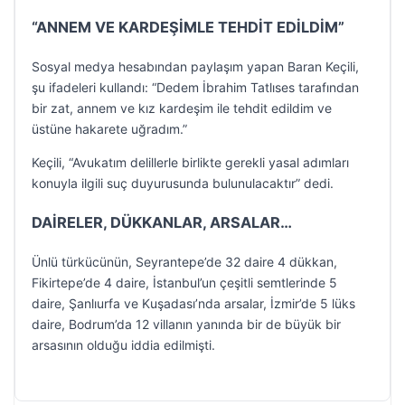
“ANNEM VE KARDEŞİMLE TEHDİT EDİLDİM”
Sosyal medya hesabından paylaşım yapan Baran Keçili,
şu ifadeleri kullandı: “Dedem İbrahim Tatlıses tarafından
bir zat, annem ve kız kardeşim ile tehdit edildim ve
üstüne hakarete uğradım.”
Keçili, “Avukatım delillerle birlikte gerekli yasal adımları
konuyla ilgili suç duyurusunda bulunulacaktır” dedi.
DAİRELER, DÜKKANLAR, ARSALAR…
Ünlü türkücünün, Seyrantepe’de 32 daire 4 dükkan,
Fikirtepe’de 4 daire, İstanbul’un çeşitli semtlerinde 5
daire, Şanlıurfa ve Kuşadası’nda arsalar, İzmir’de 5 lüks
daire, Bodrum’da 12 villanın yanında bir de büyük bir
arsasının olduğu iddia edilmişti.