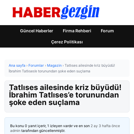
Güncel Haberler
Firma Rehberi
Forum
Çerez Politikası
Ana sayfa
›
Forumlar
›
Magazin
›
Tatlıses ailesinde kriz büyüdü!
İbrahim Tatlıses’e torunundan şoke eden suçlama
Tatlıses ailesinde kriz büyüdü!
İbrahim Tatlıses’e torunundan
şoke eden suçlama
Bu konu 0 yanıt içerir, 1 izleyen vardır ve en son
2 ay 3 hafta önce
admin
tarafından güncellenmiştir.