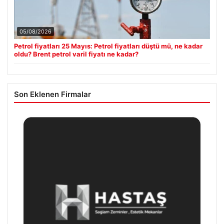
05/08/2026
Petrol fiyatları 25 Mayıs: Petrol fiyatları düştü mü, ne kadar
oldu? Brent petrol varil fiyatı ne kadar?
Son Eklenen Firmalar