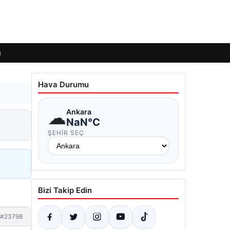
ı
Hava Durumu
☁
Ankara
NaN°C
ŞEHIR SEÇ
Bizi Takip Edin
#23798