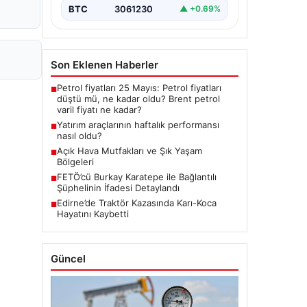
BTC
3061230
▲ +0.69%
Son Eklenen Haberler
Petrol fiyatları 25 Mayıs: Petrol fiyatları
■
düştü mü, ne kadar oldu? Brent petrol
varil fiyatı ne kadar?
Yatırım araçlarının haftalık performansı
■
nasıl oldu?
Açık Hava Mutfakları ve Şık Yaşam
■
Bölgeleri
FETÖ’cü Burkay Karatepe ile Bağlantılı
■
Şüphelinin İfadesi Detaylandı
Edirne’de Traktör Kazasında Karı-Koca
■
Hayatını Kaybetti
Güncel