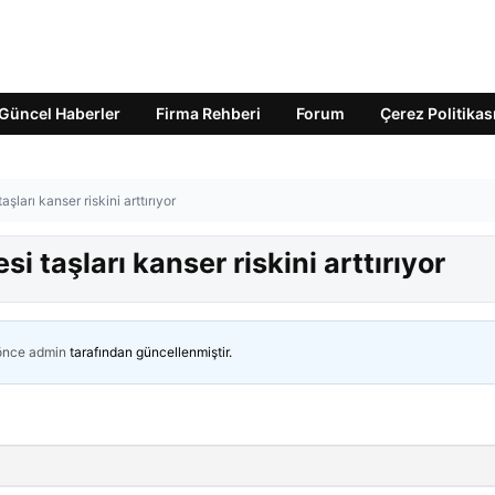
Güncel Haberler
Firma Rehberi
Forum
Çerez Politikas
şları kanser riskini arttırıyor
i taşları kanser riskini arttırıyor
 önce
admin
tarafından güncellenmiştir.