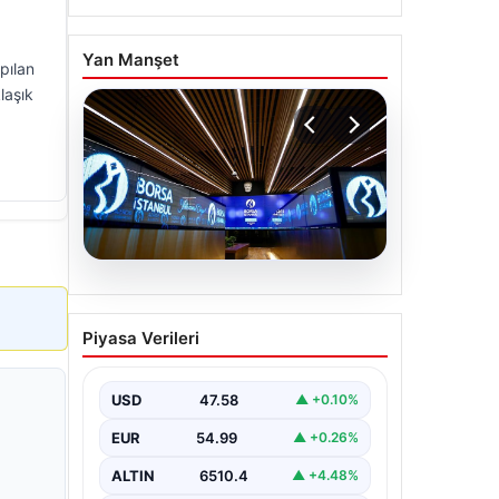
Yan Manşet
pılan
laşık
05.08.2026
Yatırım araçlarının haftalık
Piyasa Verileri
performansı nasıl oldu?
{"title": "Yatırım Araçlarının Haftalık
Performansı ve Gelişmeler",
USD
47.58
▲ +0.10%
"content": "Türkiye'nin finans
piyasalarında son bir hafta…
EUR
54.99
▲ +0.26%
ALTIN
6510.4
▲ +4.48%