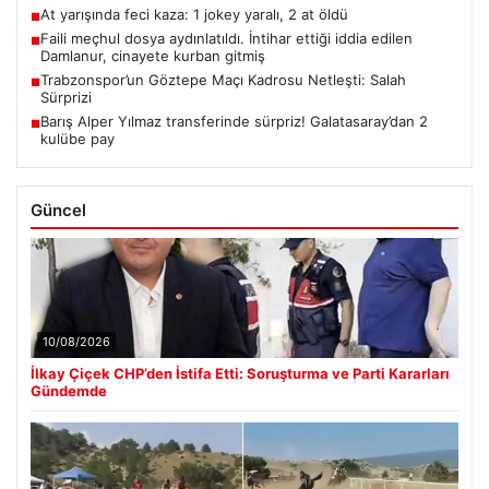
At yarışında feci kaza: 1 jokey yaralı, 2 at öldü
■
Faili meçhul dosya aydınlatıldı. İntihar ettiği iddia edilen
■
Damlanur, cinayete kurban gitmiş
Trabzonspor’un Göztepe Maçı Kadrosu Netleşti: Salah
■
Sürprizi
Barış Alper Yılmaz transferinde sürpriz! Galatasaray’dan 2
■
kulübe pay
Güncel
10/08/2026
İlkay Çiçek CHP’den İstifa Etti: Soruşturma ve Parti Kararları
Gündemde