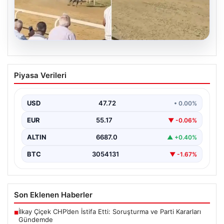
09.08.2026
At yarışında feci kaza: 1 jokey yaralı, 2
Piyasa Verileri
at öldü
USD
47.72
• 0.00%
EUR
55.17
▼ -0.06%
ALTIN
6687.0
▲ +0.40%
BTC
3054131
▼ -1.67%
Son Eklenen Haberler
İlkay Çiçek CHP’den İstifa Etti: Soruşturma ve Parti Kararları
■
Gündemde