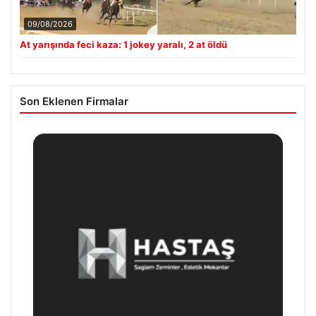
09/08/2026
At yarışında feci kaza: 1 jokey yaralı, 2 at öldü
Son Eklenen Firmalar