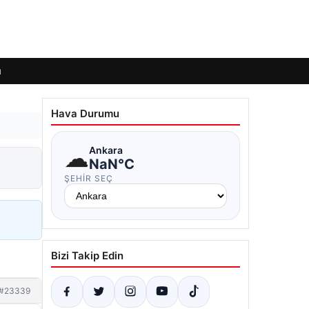
ı
Hava Durumu
☁
Ankara
NaN°C
ŞEHIR SEÇ
Bizi Takip Edin
#23339