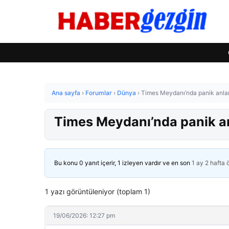
Ana sayfa
›
Forumlar
›
Dünya
›
Times Meydanı’nda panik anları
Times Meydanı’nda panik anl
Bu konu 0 yanıt içerir, 1 izleyen vardır ve en son
1 ay 2 hafta
1 yazı görüntüleniyor (toplam 1)
19/06/2026: 12:27 pm