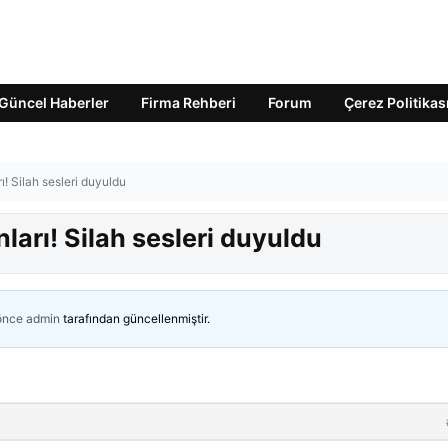
Güncel Haberler
Firma Rehberi
Forum
Çerez Politikas
! Silah sesleri duyuldu
arı! Silah sesleri duyuldu
 önce
admin
tarafından güncellenmiştir.