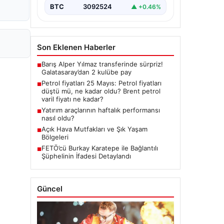
BTC
3092524
▲ +0.46%
Son Eklenen Haberler
Barış Alper Yılmaz transferinde sürpriz!
■
Galatasaray’dan 2 kulübe pay
Petrol fiyatları 25 Mayıs: Petrol fiyatları
■
düştü mü, ne kadar oldu? Brent petrol
varil fiyatı ne kadar?
Yatırım araçlarının haftalık performansı
■
nasıl oldu?
Açık Hava Mutfakları ve Şık Yaşam
■
Bölgeleri
FETÖ’cü Burkay Karatepe ile Bağlantılı
■
Şüphelinin İfadesi Detaylandı
Güncel