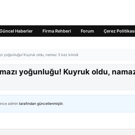
Güncel Haberler
Firma Rehberi
Forum
Çerez Politikas
 yoğunluğu! Kuyruk oldu, namaz 3 kez kılındı
mazı yoğunluğu! Kuyruk oldu, nama
 önce
admin
tarafından güncellenmiştir.