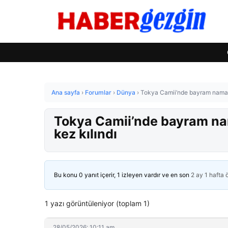
Ana sayfa
›
Forumlar
›
Dünya
›
Tokya Camii’nde bayram namazı
Tokya Camii’nde bayram na
kez kılındı
Bu konu 0 yanıt içerir, 1 izleyen vardır ve en son
2 ay 1 hafta
1 yazı görüntüleniyor (toplam 1)
28/05/2026: 10:11 am