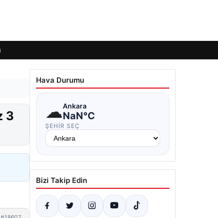
ı
Hava Durumu
☁
Ankara
z 3
NaN°C
ŞEHIR SEÇ
Bizi Takip Edin
#18607