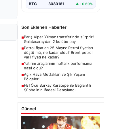
BTC
3080161
▲ +0.69%
Son Eklenen Haberler
Barış Alper Yılmaz transferinde sürpriz!
■
Galatasaray’dan 2 kulübe pay
Petrol fiyatları 25 Mayıs: Petrol fiyatları
■
düştü mü, ne kadar oldu? Brent petrol
varil fiyatı ne kadar?
Yatırım araçlarının haftalık performansı
■
nasıl oldu?
Açık Hava Mutfakları ve Şık Yaşam
■
Bölgeleri
FETÖ’cü Burkay Karatepe ile Bağlantılı
■
Şüphelinin İfadesi Detaylandı
Güncel