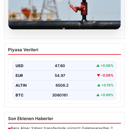
05.08.2026
Petrol fiyatları 25 Mayıs: Petrol fiyatları
Piyasa Verileri
düştü mü, ne kadar oldu? Brent petrol
varil fiyatı ne kadar?
USD
47.60
▲ +0.06%
EUR
54.97
▼ -0.09%
ALTIN
6506.2
▲ +0.16%
BTC
3080161
▲ +0.69%
Son Eklenen Haberler
Barış Alper Yılmaz transferinde sürpriz! Galatasaray’dan 2
■