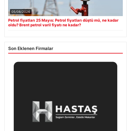
05/08/2026
Petrol fiyatları 25 Mayıs: Petrol fiyatları düştü mü, ne kadar
oldu? Brent petrol varil fiyatı ne kadar?
Son Eklenen Firmalar