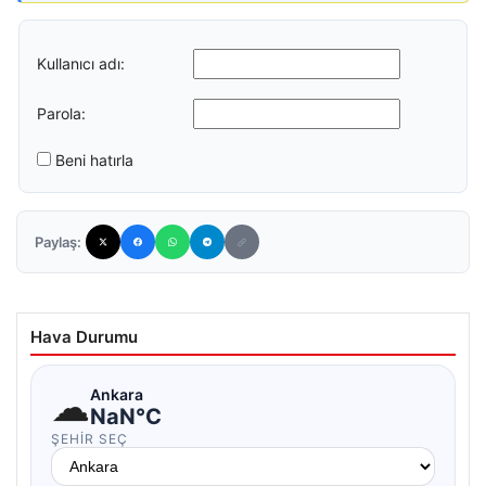
Kullanıcı adı:
Parola:
Beni hatırla
Paylaş:
Hava Durumu
☁
Ankara
NaN°C
ŞEHIR SEÇ