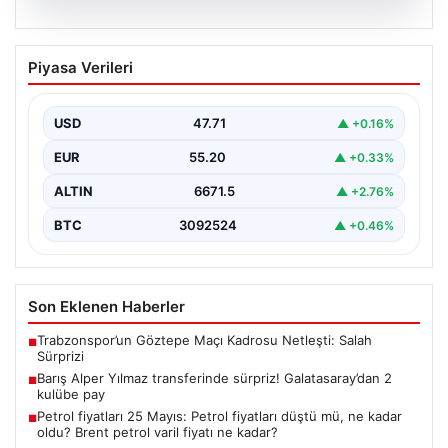
06.08.2026
Barış Alper Yılmaz transferinde sürpriz!
Piyasa Verileri
Galatasaray’dan 2 kulübe pay
USD
47.71
▲ +0.16%
EUR
55.20
▲ +0.33%
ALTIN
6671.5
▲ +2.76%
BTC
3092524
▲ +0.46%
Son Eklenen Haberler
Trabzonspor’un Göztepe Maçı Kadrosu Netleşti: Salah
■
Sürprizi
Barış Alper Yılmaz transferinde sürpriz! Galatasaray’dan 2
■
kulübe pay
Petrol fiyatları 25 Mayıs: Petrol fiyatları düştü mü, ne kadar
■
oldu? Brent petrol varil fiyatı ne kadar?