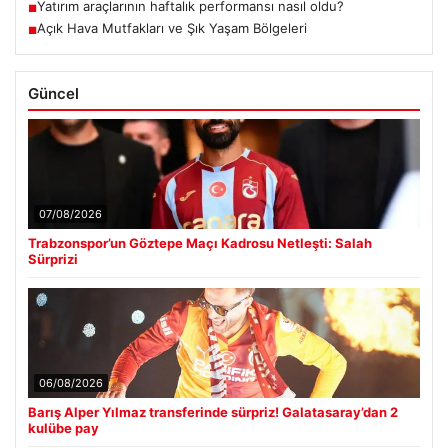
Yatırım araçlarının haftalık performansı nasıl oldu?
■
Açık Hava Mutfakları ve Şık Yaşam Bölgeleri
■
Güncel
07/08/2026
Trabzonspor’un Göztepe Maçı Kadrosu Netleşti: Salah
Sürprizi
06/08/2026
Barış Alper Yılmaz transferinde sürpriz! Galatasaray’dan 2
kulübe pay