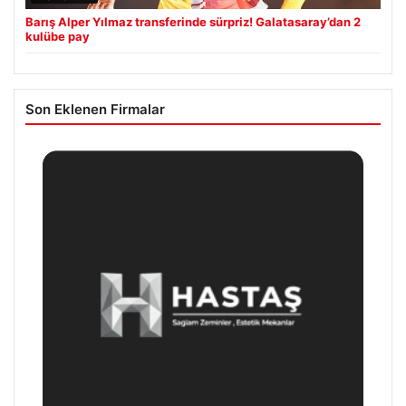
Barış Alper Yılmaz transferinde sürpriz! Galatasaray’dan 2
kulübe pay
Son Eklenen Firmalar