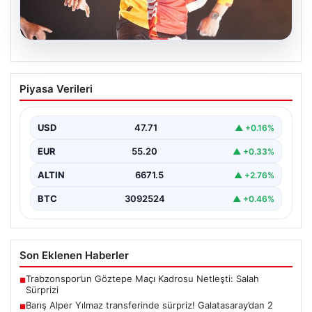
06.08.2026
Barış Alper Yılmaz transferinde sürpriz!
Piyasa Verileri
Galatasaray’dan 2 kulübe pay
USD
47.71
▲ +0.16%
EUR
55.20
▲ +0.33%
ALTIN
6671.5
▲ +2.76%
BTC
3092524
▲ +0.46%
Son Eklenen Haberler
Trabzonspor’un Göztepe Maçı Kadrosu Netleşti: Salah
■
Sürprizi
Barış Alper Yılmaz transferinde sürpriz! Galatasaray’dan 2
■