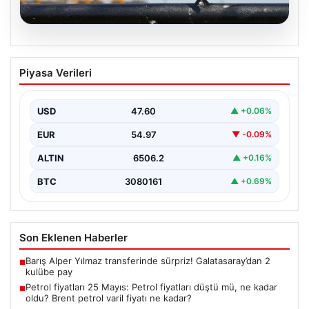
05.08.2026
Petrol fiyatları 25 Mayıs: Petrol fiyatları
Piyasa Verileri
düştü mü, ne kadar oldu? Brent petrol
varil fiyatı ne kadar?
USD
47.60
▲ +0.06%
EUR
54.97
▼ -0.09%
ALTIN
6506.2
▲ +0.16%
BTC
3080161
▲ +0.69%
Son Eklenen Haberler
Barış Alper Yılmaz transferinde sürpriz! Galatasaray’dan 2
■
kulübe pay
Petrol fiyatları 25 Mayıs: Petrol fiyatları düştü mü, ne kadar
■
oldu? Brent petrol varil fiyatı ne kadar?