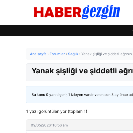
Ana sayfa
›
Forumlar
›
Sağlık
›
Yanak şişliği ve şiddetli ağrının
Yanak şişliği ve şiddetli ağr
Bu konu 0 yanıt içerir, 1 izleyen vardır ve en son
3 ay önce
ad
1 yazı görüntüleniyor (toplam 1)
09/05/2026: 10:56 am