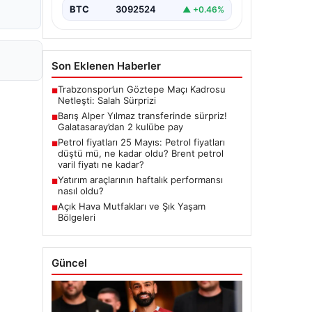
BTC
3092524
▲ +0.46%
Son Eklenen Haberler
Trabzonspor’un Göztepe Maçı Kadrosu
■
Netleşti: Salah Sürprizi
Barış Alper Yılmaz transferinde sürpriz!
■
Galatasaray’dan 2 kulübe pay
Petrol fiyatları 25 Mayıs: Petrol fiyatları
■
düştü mü, ne kadar oldu? Brent petrol
varil fiyatı ne kadar?
Yatırım araçlarının haftalık performansı
■
nasıl oldu?
Açık Hava Mutfakları ve Şık Yaşam
■
Bölgeleri
Güncel