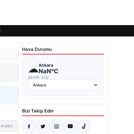
ı
Hava Durumu
☁
Ankara
NaN°C
ŞEHIR SEÇ
Bizi Takip Edin
#14611