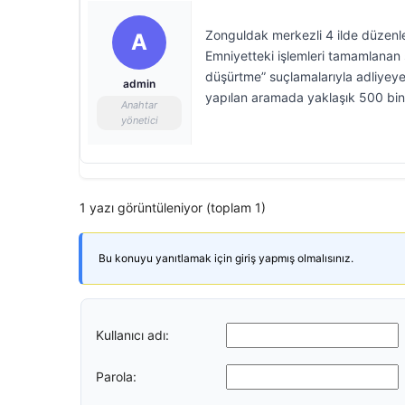
Zonguldak merkezli 4 ilde düzenle
A
Emniyetteki işlemleri tamamlanan 
düşürtme” suçlamalarıyla adliyeye
admin
yapılan aramada yaklaşık 500 bin lir
Anahtar
yönetici
1 yazı görüntüleniyor (toplam 1)
Bu konuyu yanıtlamak için giriş yapmış olmalısınız.
Kullanıcı adı:
Parola: