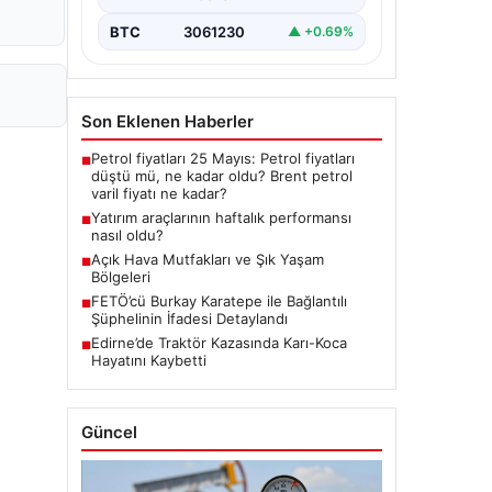
BTC
3061230
▲ +0.69%
Son Eklenen Haberler
Petrol fiyatları 25 Mayıs: Petrol fiyatları
■
düştü mü, ne kadar oldu? Brent petrol
varil fiyatı ne kadar?
Yatırım araçlarının haftalık performansı
■
nasıl oldu?
Açık Hava Mutfakları ve Şık Yaşam
■
Bölgeleri
FETÖ’cü Burkay Karatepe ile Bağlantılı
■
Şüphelinin İfadesi Detaylandı
Edirne’de Traktör Kazasında Karı-Koca
■
Hayatını Kaybetti
Güncel