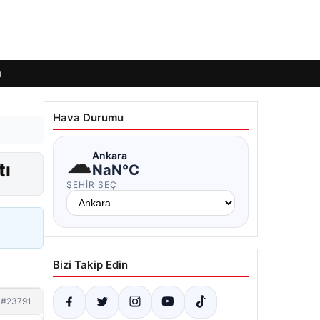
ı
Hava Durumu
☁
Ankara
tı
NaN°C
ŞEHIR SEÇ
Bizi Takip Edin
#23791