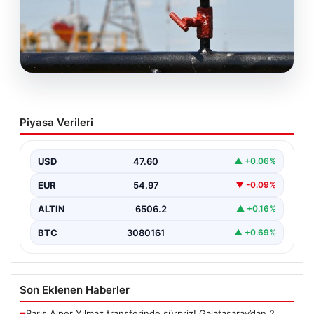
05.08.2026
Petrol fiyatları 25 Mayıs: Petrol fiyatları
Piyasa Verileri
düştü mü, ne kadar oldu? Brent petrol
varil fiyatı ne kadar?
USD
47.60
▲ +0.06%
EUR
54.97
▼ -0.09%
ALTIN
6506.2
▲ +0.16%
BTC
3080161
▲ +0.69%
Son Eklenen Haberler
Barış Alper Yılmaz transferinde sürpriz! Galatasaray’dan 2