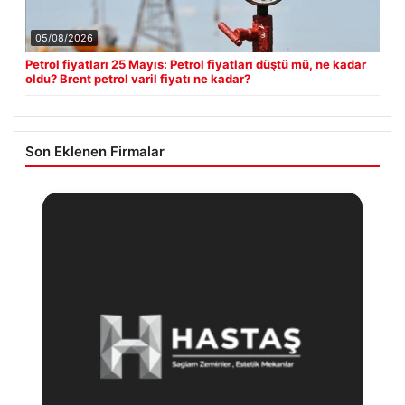
05/08/2026
Petrol fiyatları 25 Mayıs: Petrol fiyatları düştü mü, ne kadar
oldu? Brent petrol varil fiyatı ne kadar?
Son Eklenen Firmalar