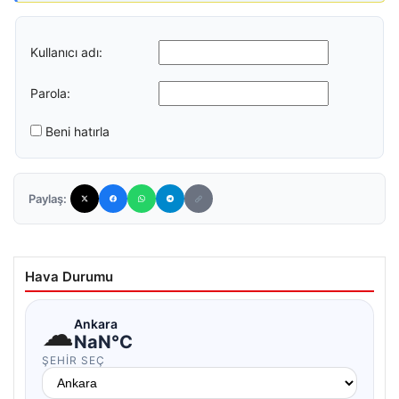
Kullanıcı adı:
Parola:
Beni hatırla
Paylaş:
Hava Durumu
☁
Ankara
NaN°C
ŞEHIR SEÇ