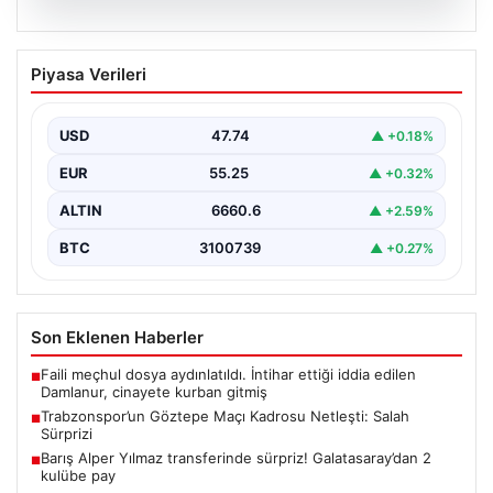
07.08.2026
Trabzonspor’un Göztepe Maçı Kadrosu
Piyasa Verileri
Netleşti: Salah Sürprizi
Göztepe ve Trabzonspor, İsmail Köybaşı’nın kariyerine
veda edeceği jübile maçında yarın akşam kozlarını
USD
47.74
▲ +0.18%
paylaşacak.…
EUR
55.25
▲ +0.32%
ALTIN
6660.6
▲ +2.59%
BTC
3100739
▲ +0.27%
Son Eklenen Haberler
Faili meçhul dosya aydınlatıldı. İntihar ettiği iddia edilen
■
Damlanur, cinayete kurban gitmiş
Trabzonspor’un Göztepe Maçı Kadrosu Netleşti: Salah
■
Sürprizi
Barış Alper Yılmaz transferinde sürpriz! Galatasaray’dan 2
■
kulübe pay