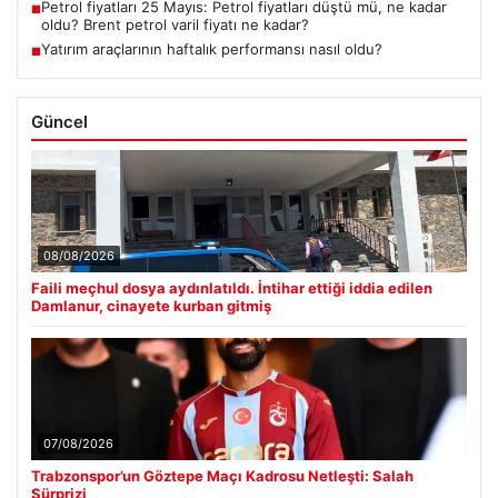
Petrol fiyatları 25 Mayıs: Petrol fiyatları düştü mü, ne kadar
■
oldu? Brent petrol varil fiyatı ne kadar?
Yatırım araçlarının haftalık performansı nasıl oldu?
■
Güncel
08/08/2026
Faili meçhul dosya aydınlatıldı. İntihar ettiği iddia edilen
Damlanur, cinayete kurban gitmiş
07/08/2026
Trabzonspor’un Göztepe Maçı Kadrosu Netleşti: Salah
Sürprizi