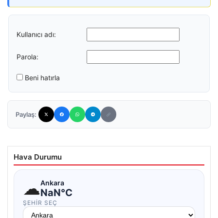
Kullanıcı adı:
Parola:
Beni hatırla
Paylaş:
Hava Durumu
☁
Ankara
NaN°C
ŞEHIR SEÇ