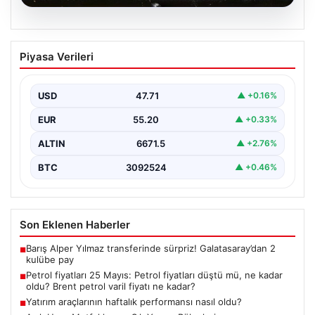
05.08.2026
Petrol fiyatları 25 Mayıs: Petrol fiyatları
Piyasa Verileri
düştü mü, ne kadar oldu? Brent petrol
varil fiyatı ne kadar?
USD
47.71
▲ +0.16%
EUR
55.20
▲ +0.33%
ALTIN
6671.5
▲ +2.76%
BTC
3092524
▲ +0.46%
Son Eklenen Haberler
Barış Alper Yılmaz transferinde sürpriz! Galatasaray’dan 2
■
kulübe pay
Petrol fiyatları 25 Mayıs: Petrol fiyatları düştü mü, ne kadar
■
oldu? Brent petrol varil fiyatı ne kadar?
Yatırım araçlarının haftalık performansı nasıl oldu?
■