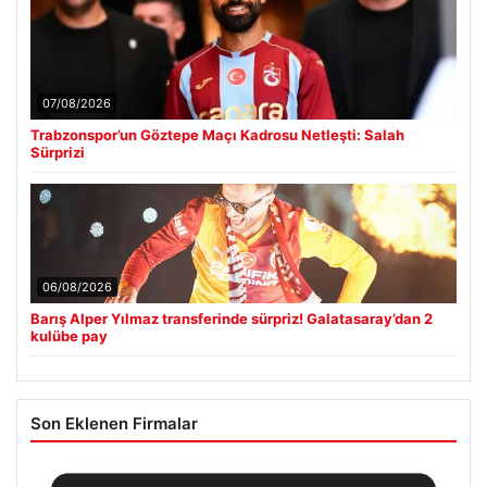
07/08/2026
Trabzonspor’un Göztepe Maçı Kadrosu Netleşti: Salah
Sürprizi
06/08/2026
Barış Alper Yılmaz transferinde sürpriz! Galatasaray’dan 2
kulübe pay
Son Eklenen Firmalar