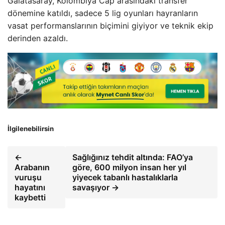
Galatasaray, Kolombiya Cap arasındaki transfer
dönemine katıldı, sadece 5 lig oyunları hayranların
vasat performanslarının biçimini giyiyor ve teknik ekip
derinden azaldı.
İlgilenebilirsin
←
Sağlığınız tehdit altında: FAO’ya
Arabanın
göre, 600 milyon insan her yıl
vuruşu
yiyecek tabanlı hastalıklarla
hayatını
savaşıyor →
kaybetti