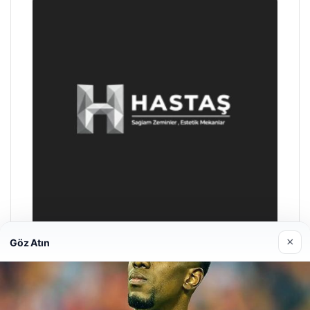
×
Göz Atın
Prenses Night Club
29/04/2026