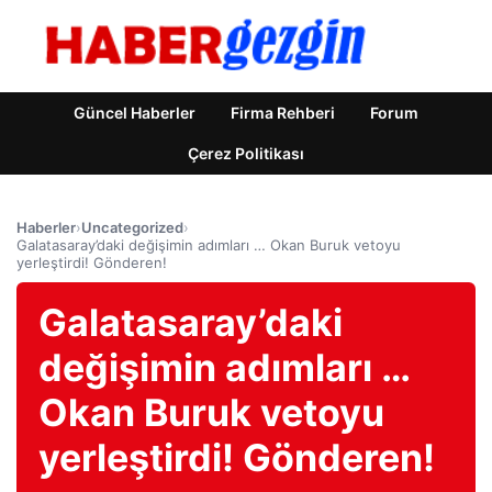
Güncel Haberler
Firma Rehberi
Forum
Çerez Politikası
Haberler
›
Uncategorized
›
Galatasaray’daki değişimin adımları … Okan Buruk vetoyu
yerleştirdi! Gönderen!
Galatasaray’daki
değişimin adımları …
Okan Buruk vetoyu
yerleştirdi! Gönderen!