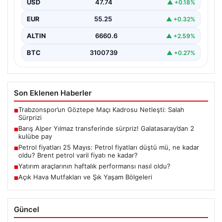
USD
47.74
▲ +0.18%
EUR
55.25
▲ +0.32%
ALTIN
6660.6
▲ +2.59%
BTC
3100739
▲ +0.27%
Son Eklenen Haberler
Trabzonspor’un Göztepe Maçı Kadrosu Netleşti: Salah
■
Sürprizi
Barış Alper Yılmaz transferinde sürpriz! Galatasaray’dan 2
■
kulübe pay
Petrol fiyatları 25 Mayıs: Petrol fiyatları düştü mü, ne kadar
■
oldu? Brent petrol varil fiyatı ne kadar?
Yatırım araçlarının haftalık performansı nasıl oldu?
■
Açık Hava Mutfakları ve Şık Yaşam Bölgeleri
■
Güncel