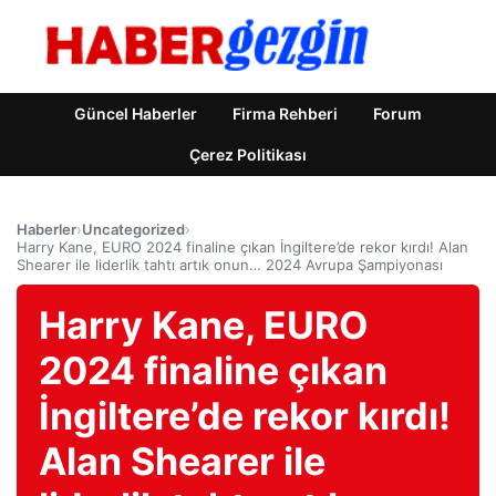
Güncel Haberler
Firma Rehberi
Forum
Çerez Politikası
Haberler
›
Uncategorized
›
Harry Kane, EURO 2024 finaline çıkan İngiltere’de rekor kırdı! Alan
Shearer ile liderlik tahtı artık onun… 2024 Avrupa Şampiyonası
Harry Kane, EURO
2024 finaline çıkan
İngiltere’de rekor kırdı!
Alan Shearer ile