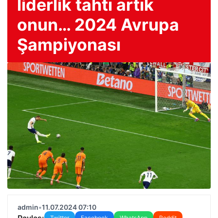
liderlik tahtı artık
onun… 2024 Avrupa
Şampiyonası
admin
•
11.07.2024 07:10
Paylaş:
Twitter
Facebook
WhatsApp
Reddit