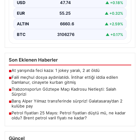
USD
47.74
▲ +0.18%
{“title”: “Faili meçhul dosyada yeni gelişmeler:
Damlanur’un ölümü cinayet çıktı”, “content”: “ Van’ın
EUR
55.25
▲ +0.32%
Başkale…
ALTIN
6660.6
▲ +2.59%
BTC
3106276
▲ +0.17%
Son Eklenen Haberler
At yarışında feci kaza: 1 jokey yaralı, 2 at öldü
■
Faili meçhul dosya aydınlatıldı. İntihar ettiği iddia edilen
■
Damlanur, cinayete kurban gitmiş
Trabzonspor’un Göztepe Maçı Kadrosu Netleşti: Salah
■
Sürprizi
Barış Alper Yılmaz transferinde sürpriz! Galatasaray’dan 2
■
kulübe pay
Petrol fiyatları 25 Mayıs: Petrol fiyatları düştü mü, ne kadar
■
oldu? Brent petrol varil fiyatı ne kadar?
Güncel