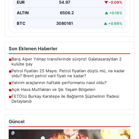
EUR
54.97
▼ -0.09%
ALTIN
6506.2
▲ +0.16%
BTC
3080161
▲ +0.69%
Son Eklenen Haberler
Barış Alper Yılmaz transferinde sürpriz! Galatasaray’dan 2
■
kulübe pay
Petrol fiyatları 25 Mayıs: Petrol fiyatları düştü mü, ne kadar
■
oldu? Brent petrol varil fiyatı ne kadar?
Yatırım araçlarının haftalık performansı nasıl oldu?
■
Açık Hava Mutfakları ve Şık Yaşam Bölgeleri
■
FETÖ’cü Burkay Karatepe ile Bağlantılı Şüphelinin İfadesi
■
Detaylandı
Güncel