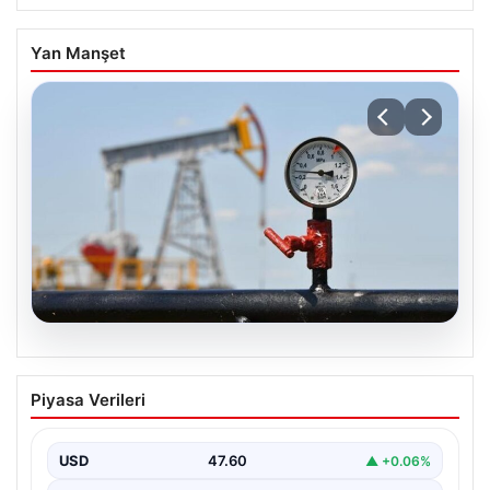
Yan Manşet
05.08.2026
Petrol fiyatları 25 Mayıs: Petrol fiyatları
Piyasa Verileri
düştü mü, ne kadar oldu? Brent petrol
varil fiyatı ne kadar?
USD
47.60
▲ +0.06%