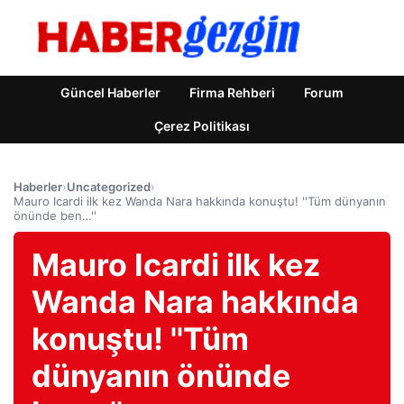
Güncel Haberler
Firma Rehberi
Forum
Çerez Politikası
Haberler
›
Uncategorized
›
Mauro Icardi ilk kez Wanda Nara hakkında konuştu! ''Tüm dünyanın
önünde ben…''
Mauro Icardi ilk kez
Wanda Nara hakkında
konuştu! ''Tüm
dünyanın önünde