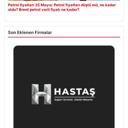
Petrol fiyatları 25 Mayıs: Petrol fiyatları düştü mü, ne kadar
oldu? Brent petrol varil fiyatı ne kadar?
Son Eklenen Firmalar