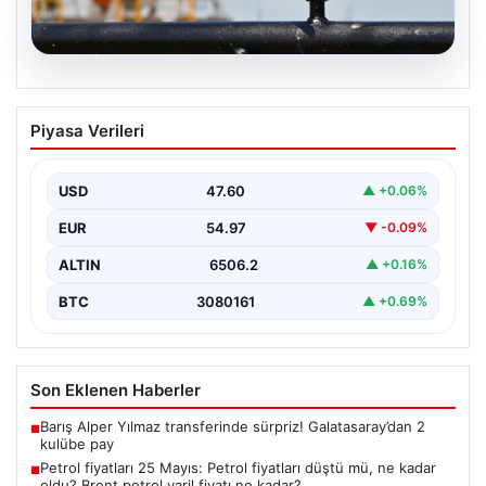
05.08.2026
Petrol fiyatları 25 Mayıs: Petrol fiyatları
Piyasa Verileri
düştü mü, ne kadar oldu? Brent petrol
varil fiyatı ne kadar?
USD
47.60
▲ +0.06%
EUR
54.97
▼ -0.09%
ALTIN
6506.2
▲ +0.16%
BTC
3080161
▲ +0.69%
Son Eklenen Haberler
Barış Alper Yılmaz transferinde sürpriz! Galatasaray’dan 2
■
kulübe pay
Petrol fiyatları 25 Mayıs: Petrol fiyatları düştü mü, ne kadar
■
oldu? Brent petrol varil fiyatı ne kadar?