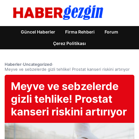
Güncel Haberler
Firma Rehberi
Forum
Çerez Politikası
Haberler
›
Uncategorized
›
Meyve ve sebzelerde gizli tehlike! Prostat kanseri riskini artırıyor
Meyve ve sebzelerde
gizli tehlike! Prostat
kanseri riskini artırıyor