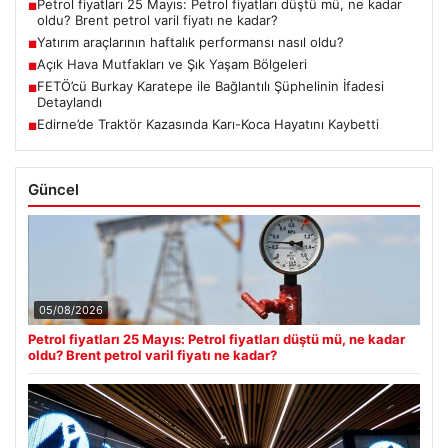
Petrol fiyatları 25 Mayıs: Petrol fiyatları düştü mü, ne kadar
■
oldu? Brent petrol varil fiyatı ne kadar?
Yatırım araçlarının haftalık performansı nasıl oldu?
■
Açık Hava Mutfakları ve Şık Yaşam Bölgeleri
■
FETÖ’cü Burkay Karatepe ile Bağlantılı Şüphelinin İfadesi
■
Detaylandı
Edirne’de Traktör Kazasında Karı-Koca Hayatını Kaybetti
■
Güncel
05/08/2026
Petrol fiyatları 25 Mayıs: Petrol fiyatları düştü mü, ne kadar
oldu? Brent petrol varil fiyatı ne kadar?