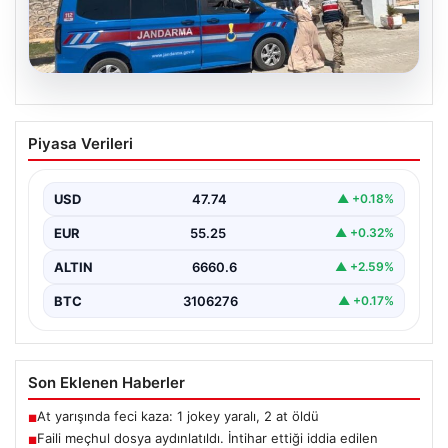
08.08.2026
Faili meçhul dosya aydınlatıldı. İntihar
Piyasa Verileri
ettiği iddia edilen Damlanur, cinayete
kurban gitmiş
USD
47.74
▲ +0.18%
{“title”: “Faili meçhul dosyada yeni gelişmeler:
Damlanur’un ölümü cinayet çıktı”, “content”: “ Van’ın
EUR
55.25
▲ +0.32%
Başkale…
ALTIN
6660.6
▲ +2.59%
BTC
3106276
▲ +0.17%
Son Eklenen Haberler
At yarışında feci kaza: 1 jokey yaralı, 2 at öldü
■
Faili meçhul dosya aydınlatıldı. İntihar ettiği iddia edilen
■