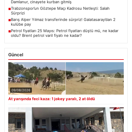
Damlanur, cinayete kurban gitmiş
Trabzonspor’un Göztepe Maçı Kadrosu Netleşti: Salah
■
Sürprizi
Barış Alper Yılmaz transferinde sürpriz! Galatasaray’dan 2
■
kulübe pay
Petrol fiyatları 25 Mayıs: Petrol fiyatları düştü mü, ne kadar
■
oldu? Brent petrol varil fiyatı ne kadar?
Güncel
09/08/2026
At yarışında feci kaza: 1 jokey yaralı, 2 at öldü