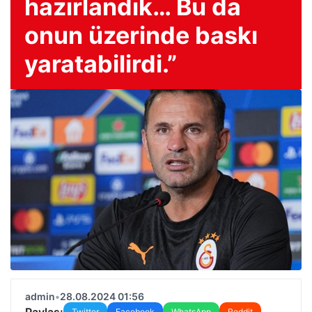
hazırlandık… Bu da
onun üzerinde baskı
yaratabilirdi.”
admin
•
28.08.2024 01:56
Paylaş:
Twitter
Facebook
WhatsApp
Reddit