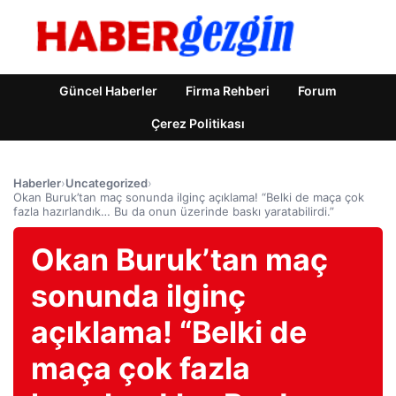
Güncel Haberler
Firma Rehberi
Forum
Çerez Politikası
Haberler
›
Uncategorized
›
Okan Buruk’tan maç sonunda ilginç açıklama! “Belki de maça çok
fazla hazırlandık… Bu da onun üzerinde baskı yaratabilirdi.”
Okan Buruk’tan maç
sonunda ilginç
açıklama! “Belki de
maça çok fazla