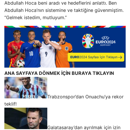
Abdullah Hoca beni aradı ve hedeflerini anlattı. Ben
Abdullah Hoca’nın sistemine ve taktiğine güvenmiştim.
“Gelmek istedim, mutluyum.”
ANA SAYFAYA DÖNMEK İÇİN BURAYA TIKLAYIN
Trabzonspor’dan Onuachu’ya rekor
teklif!
Galatasaray’dan ayrılmak için izin