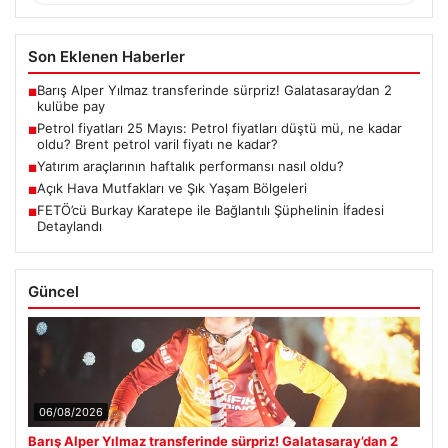
Son Eklenen Haberler
Barış Alper Yılmaz transferinde sürpriz! Galatasaray’dan 2
■
kulübe pay
Petrol fiyatları 25 Mayıs: Petrol fiyatları düştü mü, ne kadar
■
oldu? Brent petrol varil fiyatı ne kadar?
Yatırım araçlarının haftalık performansı nasıl oldu?
■
Açık Hava Mutfakları ve Şık Yaşam Bölgeleri
■
FETÖ’cü Burkay Karatepe ile Bağlantılı Şüphelinin İfadesi
■
Detaylandı
Güncel
06/08/2026
Barış Alper Yılmaz transferinde sürpriz! Galatasaray’dan 2