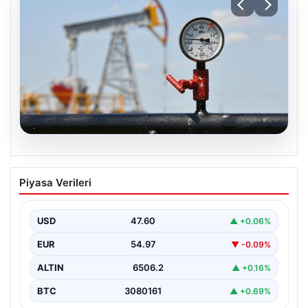
05.08.2026
Petrol fiyatları 25 Mayıs: Petrol fiyatları
Piyasa Verileri
düştü mü, ne kadar oldu? Brent petrol
varil fiyatı ne kadar?
USD
47.60
▲ +0.06%
EUR
54.97
▼ -0.09%
ALTIN
6506.2
▲ +0.16%
BTC
3080161
▲ +0.69%