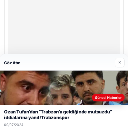
×
Göz Atın
Prenses Night Club
29/04/2026
Güncel Haberler
Web sitemizi nasıl kullandığınızı daha iyi anlayabilmek,
deneyiminizi kişiselleştirmek ve geliştirmek amacıyla çerezler
Ozan Tufan’dan “Trabzon’a geldiğinde mutsuzdu”
kullanıyoruz.
Çerez Politikamız
iddialarına yanıt!Trabzonspor
Reddet
Kabul Et
© 2026 Haber Gezgin
09/07/2024