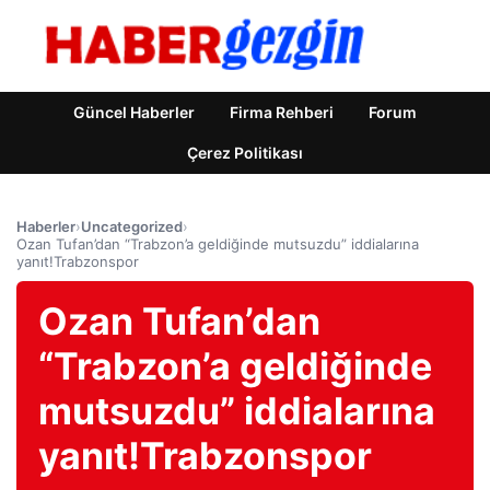
Güncel Haberler
Firma Rehberi
Forum
Çerez Politikası
Haberler
›
Uncategorized
›
Ozan Tufan’dan “Trabzon’a geldiğinde mutsuzdu” iddialarına
yanıt!Trabzonspor
Ozan Tufan’dan
“Trabzon’a geldiğinde
mutsuzdu” iddialarına
yanıt!Trabzonspor