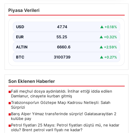
Trabzonspor’un Göztepe Maçı Kadrosu
Piyasa Verileri
Netleşti: Salah Sürprizi
Göztepe ve Trabzonspor, İsmail Köybaşı’nın kariyerine
veda edeceği jübile maçında yarın akşam kozlarını
USD
47.74
▲ +0.18%
paylaşacak.…
EUR
55.25
▲ +0.32%
ALTIN
6660.6
▲ +2.59%
BTC
3100739
▲ +0.27%
Son Eklenen Haberler
Faili meçhul dosya aydınlatıldı. İntihar ettiği iddia edilen
■
Damlanur, cinayete kurban gitmiş
Trabzonspor’un Göztepe Maçı Kadrosu Netleşti: Salah
■
Sürprizi
Barış Alper Yılmaz transferinde sürpriz! Galatasaray’dan 2
■
kulübe pay
Petrol fiyatları 25 Mayıs: Petrol fiyatları düştü mü, ne kadar
■
oldu? Brent petrol varil fiyatı ne kadar?