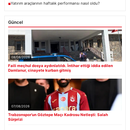
Yatırım araçlarının haftalık performansı nasıl oldu?
■
Güncel
08/08/2026
Faili meçhul dosya aydınlatıldı. İntihar ettiği iddia edilen
Damlanur, cinayete kurban gitmiş
07/08/2026
Trabzonspor’un Göztepe Maçı Kadrosu Netleşti: Salah
Sürprizi