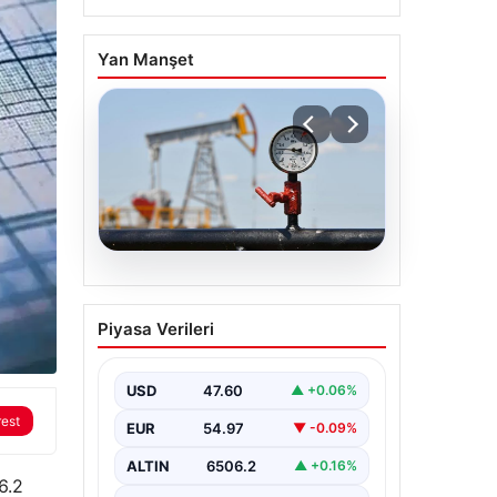
Yan Manşet
05.08.2026
Petrol fiyatları 25 Mayıs:
Piyasa Verileri
Petrol fiyatları düştü mü,
ne kadar oldu? Brent
petrol varil fiyatı ne
USD
47.60
▲ +0.06%
kadar?
rest
EUR
54.97
▼ -0.09%
ALTIN
6506.2
▲ +0.16%
6.2