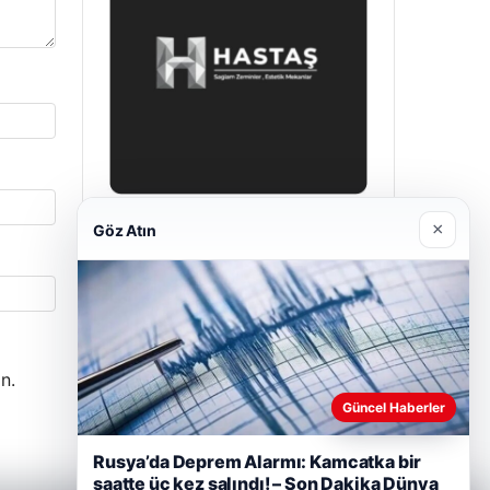
×
Göz Atın
Prenses Night Club
29/04/2026
n.
Güncel Haberler
Rusya’da Deprem Alarmı: Kamcatka bir
saatte üç kez salındı! – Son Dakika Dünya