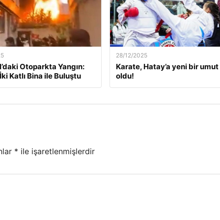
25
28/12/2025
l’daki Otoparkta Yangın:
Karate, Hatay’a yeni bir umut 
İki Katlı Bina ile Buluştu
oldu!
nlar
*
ile işaretlenmişlerdir