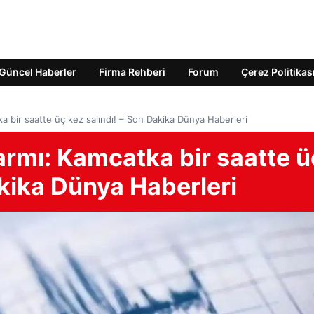
Güncel Haberler
Firma Rehberi
Forum
Çerez Politikas
 bir saatte üç kez salındı! – Son Dakika Dünya Haberleri
rmı: Kamcatka bir saatte ü
akika Dünya Haberleri