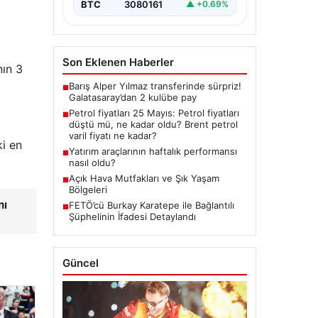
BTC
3080161
▲ +0.69%
Son Eklenen Haberler
nın 3
Barış Alper Yılmaz transferinde sürpriz!
■
Galatasaray’dan 2 kulübe pay
Petrol fiyatları 25 Mayıs: Petrol fiyatları
■
düştü mü, ne kadar oldu? Brent petrol
varil fiyatı ne kadar?
i en
Yatırım araçlarının haftalık performansı
■
nasıl oldu?
Açık Hava Mutfakları ve Şık Yaşam
■
Bölgeleri
mı
FETÖ’cü Burkay Karatepe ile Bağlantılı
■
Şüphelinin İfadesi Detaylandı
Güncel