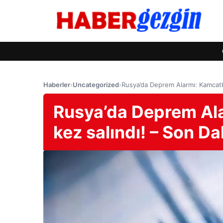
Haberler
›
Uncategorized
›
Rusya’da Deprem Alarmı: Kamcatka
Rusya’da Deprem Ala
kez salındı! – Son D