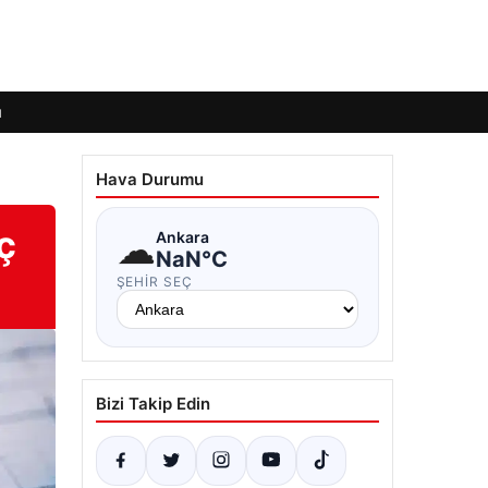
ı
Hava Durumu
ç
☁
Ankara
NaN°C
ŞEHIR SEÇ
Bizi Takip Edin