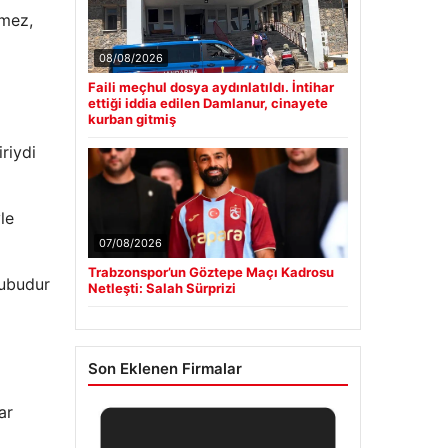
emez,
08/08/2026
Faili meçhul dosya aydınlatıldı. İntihar
ettiği iddia edilen Damlanur, cinayete
kurban gitmiş
riydi
le
07/08/2026
Trabzonspor’un Göztepe Maçı Kadrosu
rubudur
Netleşti: Salah Sürprizi
Son Eklenen Firmalar
ar