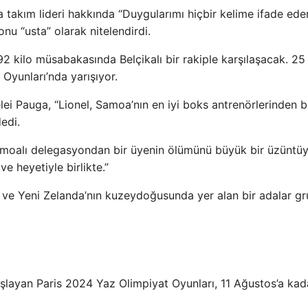
 takım lideri hakkında “Duygularımı hiçbir kelime ifade ed
nu “usta” olarak nitelendirdi.
2 kilo müsabakasında Belçikalı bir rakiple karşılaşacak. 25
Oyunları’nda yarışıyor.
i Pauga, “Lionel, Samoa’nın en iyi boks antrenörlerinden bi
edi.
Samoalı delegasyondan bir üyenin ölümünü büyük bir üzüntüy
e heyetiyle birlikte.”
ve Yeni Zelanda’nın kuzeydoğusunda yer alan bir adalar g
layan Paris 2024 Yaz Olimpiyat Oyunları, 11 Ağustos’a kad