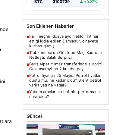
BTC
3100739
▲ +0.27%
Son Eklenen Haberler
’nde
Faili meçhul dosya aydınlatıldı. İntihar
■
ettiği iddia edilen Damlanur, cinayete
kurban gitmiş
n
Trabzonspor’un Göztepe Maçı Kadrosu
■
Netleşti: Salah Sürprizi
Barış Alper Yılmaz transferinde sürpriz!
■
Galatasaray’dan 2 kulübe pay
Petrol fiyatları 25 Mayıs: Petrol fiyatları
■
düştü mü, ne kadar oldu? Brent petrol
ini
varil fiyatı ne kadar?
Yatırım araçlarının haftalık performansı
■
nasıl oldu?
Güncel
atlara