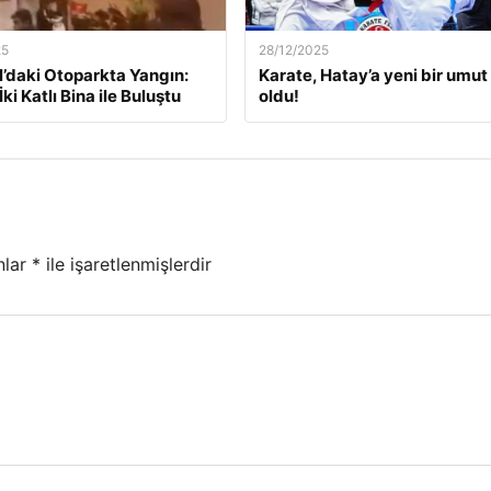
25
28/12/2025
l’daki Otoparkta Yangın:
Karate, Hatay’a yeni bir umut 
İki Katlı Bina ile Buluştu
oldu!
nlar
*
ile işaretlenmişlerdir