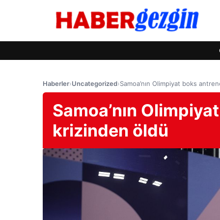
Haberler
›
Uncategorized
›
Samoa’nın Olimpiyat boks antrenö
Samoa’nın Olimpiyat
krizinden öldü