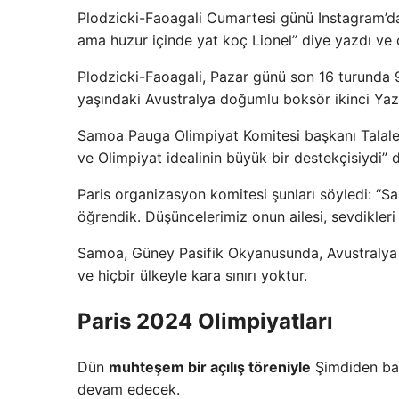
Plodzicki-Faoagali Cumartesi günü Instagram’da
ama huzur içinde yat koç Lionel” diye yazdı ve o
Plodzicki-Faoagali, Pazar günü son 16 turunda 9
yaşındaki Avustralya doğumlu boksör ikinci Yaz 
Samoa Pauga Olimpiyat Komitesi başkanı Talalele
ve Olimpiyat idealinin büyük bir destekçisiydi” d
Paris organizasyon komitesi şunları söyledi: “
öğrendik. Düşüncelerimiz onun ailesi, sevdikleri v
Samoa, Güney Pasifik Okyanusunda, Avustralya 
ve hiçbir ülkeyle kara sınırı yoktur.
Paris 2024 Olimpiyatları
Dün
muhteşem bir açılış töreniyle
Şimdiden baş
devam edecek.