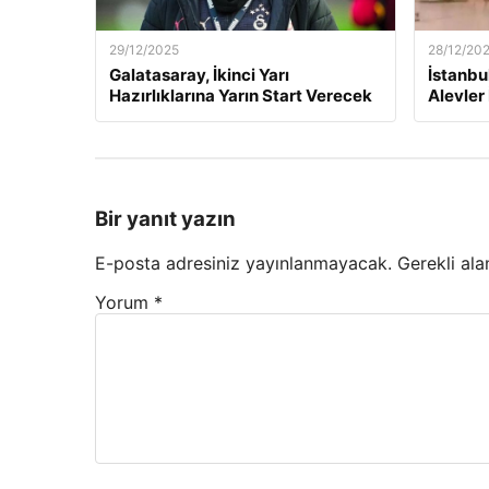
29/12/2025
28/12/20
Galatasaray, İkinci Yarı
İstanbu
Hazırlıklarına Yarın Start Verecek
Alevler 
Bir yanıt yazın
E-posta adresiniz yayınlanmayacak.
Gerekli ala
Yorum
*