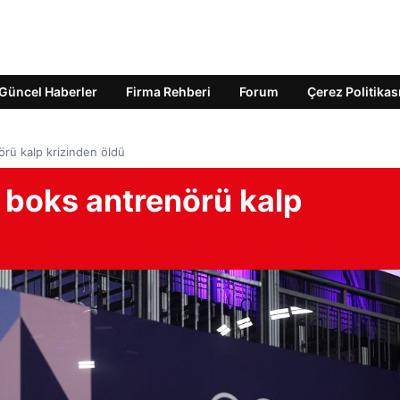
Güncel Haberler
Firma Rehberi
Forum
Çerez Politikas
rü kalp krizinden öldü
 boks antrenörü kalp