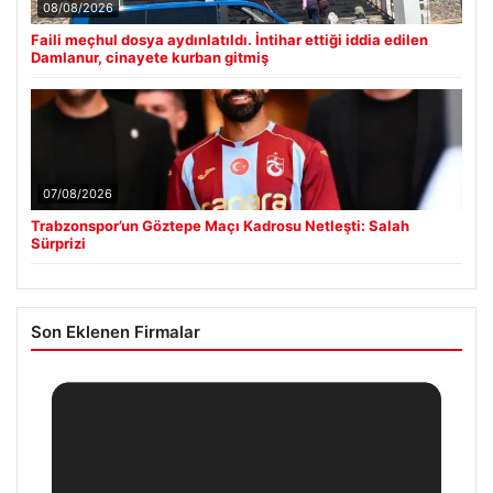
08/08/2026
Faili meçhul dosya aydınlatıldı. İntihar ettiği iddia edilen
Damlanur, cinayete kurban gitmiş
07/08/2026
Trabzonspor’un Göztepe Maçı Kadrosu Netleşti: Salah
Sürprizi
Son Eklenen Firmalar