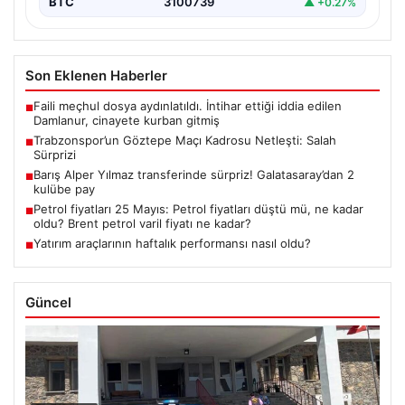
BTC
3100739
▲ +0.27%
Son Eklenen Haberler
Faili meçhul dosya aydınlatıldı. İntihar ettiği iddia edilen
■
Damlanur, cinayete kurban gitmiş
Trabzonspor’un Göztepe Maçı Kadrosu Netleşti: Salah
■
Sürprizi
Barış Alper Yılmaz transferinde sürpriz! Galatasaray’dan 2
■
kulübe pay
Petrol fiyatları 25 Mayıs: Petrol fiyatları düştü mü, ne kadar
■
oldu? Brent petrol varil fiyatı ne kadar?
Yatırım araçlarının haftalık performansı nasıl oldu?
■
Güncel