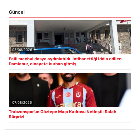
Güncel
08/08/2026
Faili meçhul dosya aydınlatıldı. İntihar ettiği iddia edilen
Damlanur, cinayete kurban gitmiş
07/08/2026
Trabzonspor’un Göztepe Maçı Kadrosu Netleşti: Salah
Sürprizi