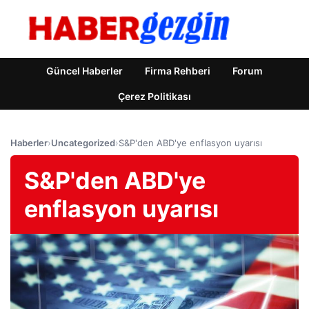
Güncel Haberler
Firma Rehberi
Forum
Çerez Politikası
Haberler
›
Uncategorized
›
S&P'den ABD'ye enflasyon uyarısı
S&P'den ABD'ye
enflasyon uyarısı