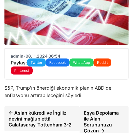
admin
•
08.11.2024 06:54
Paylaş:
Twitter
Facebook
WhatsApp
Reddit
Pinterest
S&P, Trump'ın önerdiği ekonomik planın ABD'de
enflasyonu artırabileceğini söyledi.
← Aslan kükredi ve İngiliz
Eşya Depolama
devini mağlup etti!
ile Alan
Galatasaray-Tottenham 3-2
Sorununuzu
Çözün →