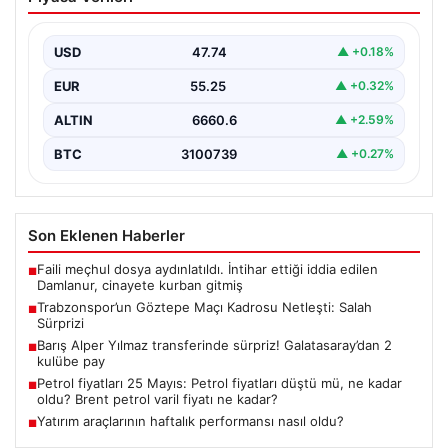
Netleşti: Salah Sürprizi
Göztepe ve Trabzonspor, İsmail Köybaşı’nın kariyerine
veda edeceği jübile maçında yarın akşam kozlarını
USD
47.74
▲ +0.18%
paylaşacak.…
EUR
55.25
▲ +0.32%
ALTIN
6660.6
▲ +2.59%
BTC
3100739
▲ +0.27%
Son Eklenen Haberler
Faili meçhul dosya aydınlatıldı. İntihar ettiği iddia edilen
■
Damlanur, cinayete kurban gitmiş
Trabzonspor’un Göztepe Maçı Kadrosu Netleşti: Salah
■
Sürprizi
Barış Alper Yılmaz transferinde sürpriz! Galatasaray’dan 2
■
kulübe pay
Petrol fiyatları 25 Mayıs: Petrol fiyatları düştü mü, ne kadar
■
oldu? Brent petrol varil fiyatı ne kadar?
Yatırım araçlarının haftalık performansı nasıl oldu?
■