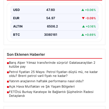
varil fiyatı ne kadar?
USD
47.60
▲ +0.06%
EUR
54.97
▼ -0.09%
ALTIN
6506.2
▲ +0.16%
BTC
3080161
▲ +0.69%
Son Eklenen Haberler
Barış Alper Yılmaz transferinde sürpriz! Galatasaray’dan 2
■
kulübe pay
Petrol fiyatları 25 Mayıs: Petrol fiyatları düştü mü, ne kadar
■
oldu? Brent petrol varil fiyatı ne kadar?
Yatırım araçlarının haftalık performansı nasıl oldu?
■
Açık Hava Mutfakları ve Şık Yaşam Bölgeleri
■
FETÖ’cü Burkay Karatepe ile Bağlantılı Şüphelinin İfadesi
■
Detaylandı