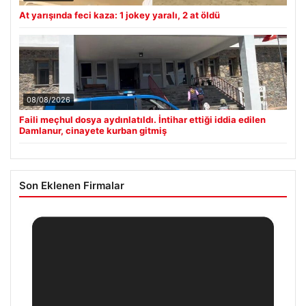
At yarışında feci kaza: 1 jokey yaralı, 2 at öldü
08/08/2026
Faili meçhul dosya aydınlatıldı. İntihar ettiği iddia edilen
Damlanur, cinayete kurban gitmiş
Son Eklenen Firmalar