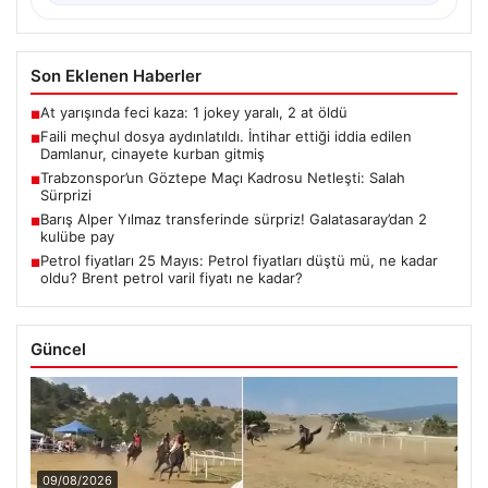
Son Eklenen Haberler
At yarışında feci kaza: 1 jokey yaralı, 2 at öldü
■
Faili meçhul dosya aydınlatıldı. İntihar ettiği iddia edilen
■
Damlanur, cinayete kurban gitmiş
Trabzonspor’un Göztepe Maçı Kadrosu Netleşti: Salah
■
Sürprizi
Barış Alper Yılmaz transferinde sürpriz! Galatasaray’dan 2
■
kulübe pay
Petrol fiyatları 25 Mayıs: Petrol fiyatları düştü mü, ne kadar
■
oldu? Brent petrol varil fiyatı ne kadar?
Güncel
09/08/2026