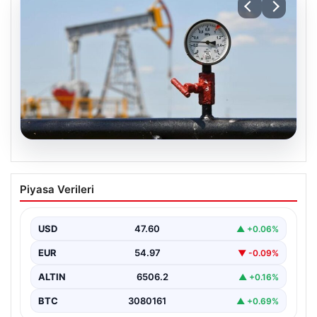
05.08.2026
Petrol fiyatları 25 Mayıs: Petrol fiyatları
Piyasa Verileri
düştü mü, ne kadar oldu? Brent petrol
varil fiyatı ne kadar?
USD
47.60
▲ +0.06%
EUR
54.97
▼ -0.09%
ALTIN
6506.2
▲ +0.16%
BTC
3080161
▲ +0.69%