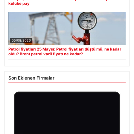
kulübe pay
05/08/2026
Petrol fiyatları 25 Mayıs: Petrol fiyatları düştü mü, ne kadar
oldu? Brent petrol varil fiyatı ne kadar?
Son Eklenen Firmalar