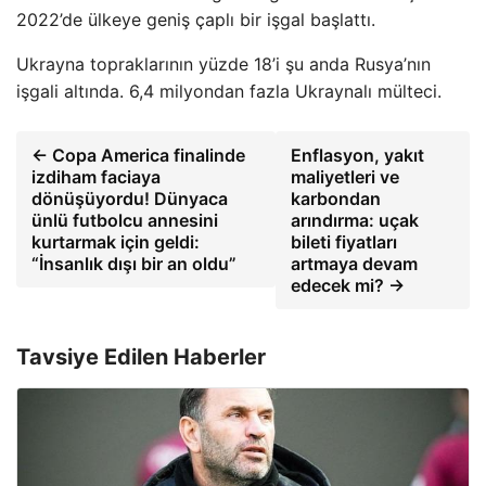
2022’de ülkeye geniş çaplı bir işgal başlattı.
Ukrayna topraklarının yüzde 18’i şu anda Rusya’nın
işgali altında. 6,4 milyondan fazla Ukraynalı mülteci.
← Copa America finalinde
Enflasyon, yakıt
izdiham faciaya
maliyetleri ve
dönüşüyordu! Dünyaca
karbondan
ünlü futbolcu annesini
arındırma: uçak
kurtarmak için geldi:
bileti fiyatları
“İnsanlık dışı bir an oldu”
artmaya devam
edecek mi? →
Tavsiye Edilen Haberler