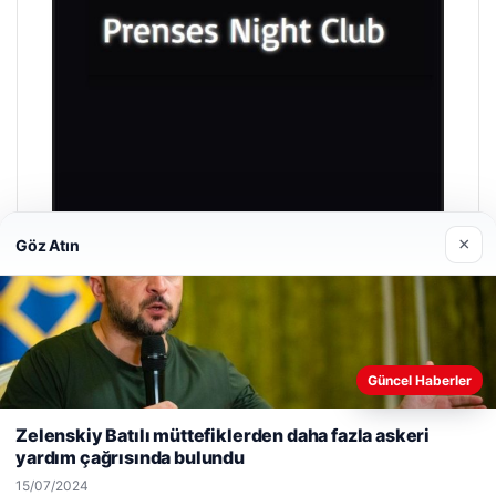
×
Göz Atın
Prenses Night Club
29/04/2026
Güncel Haberler
Web sitemizi nasıl kullandığınızı daha iyi anlayabilmek,
deneyiminizi kişiselleştirmek ve geliştirmek amacıyla çerezler
Zelenskiy Batılı müttefiklerden daha fazla askeri
kullanıyoruz.
Çerez Politikamız
yardım çağrısında bulundu
Reddet
Kabul Et
© 2026 Haber Gezgin
15/07/2024