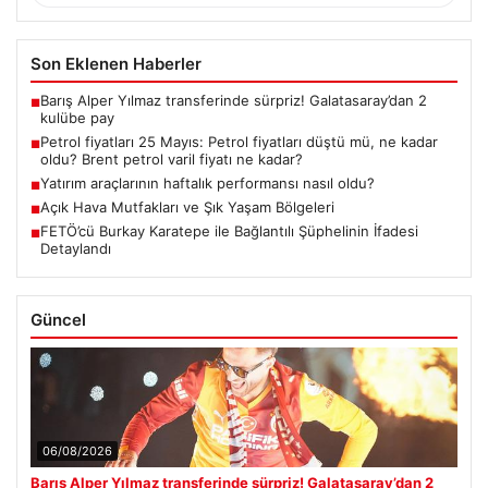
Son Eklenen Haberler
Barış Alper Yılmaz transferinde sürpriz! Galatasaray’dan 2
■
kulübe pay
Petrol fiyatları 25 Mayıs: Petrol fiyatları düştü mü, ne kadar
■
oldu? Brent petrol varil fiyatı ne kadar?
Yatırım araçlarının haftalık performansı nasıl oldu?
■
Açık Hava Mutfakları ve Şık Yaşam Bölgeleri
■
FETÖ’cü Burkay Karatepe ile Bağlantılı Şüphelinin İfadesi
■
Detaylandı
Güncel
06/08/2026
Barış Alper Yılmaz transferinde sürpriz! Galatasaray’dan 2