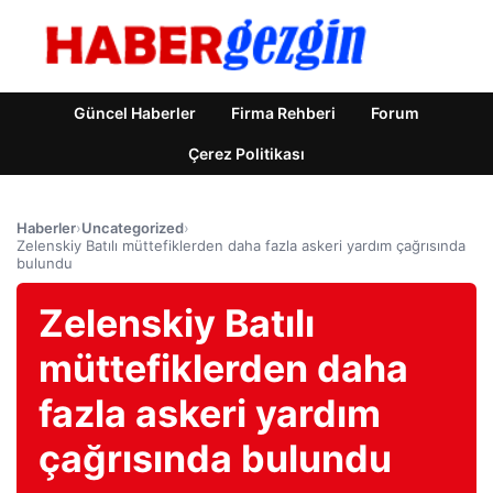
Güncel Haberler
Firma Rehberi
Forum
Çerez Politikası
Haberler
›
Uncategorized
›
Zelenskiy Batılı müttefiklerden daha fazla askeri yardım çağrısında
bulundu
Zelenskiy Batılı
müttefiklerden daha
fazla askeri yardım
çağrısında bulundu