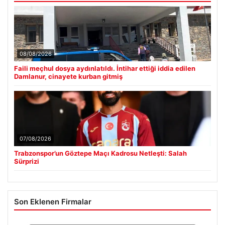
08/08/2026
Faili meçhul dosya aydınlatıldı. İntihar ettiği iddia edilen
Damlanur, cinayete kurban gitmiş
07/08/2026
Trabzonspor’un Göztepe Maçı Kadrosu Netleşti: Salah
Sürprizi
Son Eklenen Firmalar