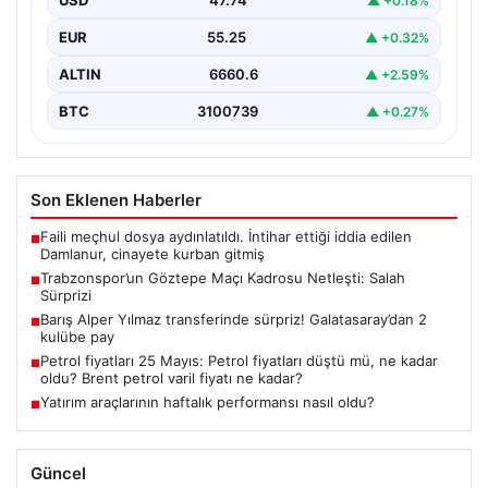
USD
47.74
▲ +0.18%
paylaşacak.…
EUR
55.25
▲ +0.32%
ALTIN
6660.6
▲ +2.59%
BTC
3100739
▲ +0.27%
Son Eklenen Haberler
Faili meçhul dosya aydınlatıldı. İntihar ettiği iddia edilen
■
Damlanur, cinayete kurban gitmiş
Trabzonspor’un Göztepe Maçı Kadrosu Netleşti: Salah
■
Sürprizi
Barış Alper Yılmaz transferinde sürpriz! Galatasaray’dan 2
■
kulübe pay
Petrol fiyatları 25 Mayıs: Petrol fiyatları düştü mü, ne kadar
■
oldu? Brent petrol varil fiyatı ne kadar?
Yatırım araçlarının haftalık performansı nasıl oldu?
■
Güncel