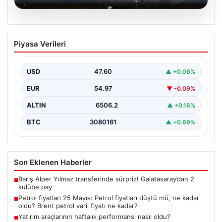
05.08.2026
Petrol fiyatları 25 Mayıs: Petrol fiyatları
Piyasa Verileri
düştü mü, ne kadar oldu? Brent petrol
varil fiyatı ne kadar?
USD
47.60
▲ +0.06%
EUR
54.97
▼ -0.09%
ALTIN
6506.2
▲ +0.16%
BTC
3080161
▲ +0.69%
Son Eklenen Haberler
Barış Alper Yılmaz transferinde sürpriz! Galatasaray’dan 2
■
kulübe pay
Petrol fiyatları 25 Mayıs: Petrol fiyatları düştü mü, ne kadar
■
oldu? Brent petrol varil fiyatı ne kadar?
Yatırım araçlarının haftalık performansı nasıl oldu?
■