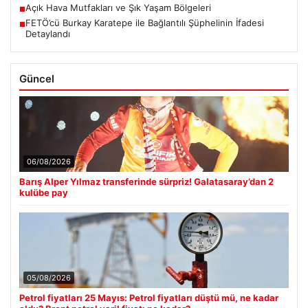
Açık Hava Mutfakları ve Şık Yaşam Bölgeleri
■
FETÖ’cü Burkay Karatepe ile Bağlantılı Şüphelinin İfadesi
■
Detaylandı
Güncel
06/08/2026
Barış Alper Yılmaz transferinde sürpriz! Galatasaray’dan 2
kulübe pay
05/08/2026
Petrol fiyatları 25 Mayıs: Petrol fiyatları düştü mü, ne kadar