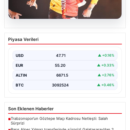
06.08.2026
Barış Alper Yılmaz transferinde sürpriz!
Piyasa Verileri
Galatasaray’dan 2 kulübe pay
USD
47.71
▲ +0.16%
EUR
55.20
▲ +0.33%
ALTIN
6671.5
▲ +2.76%
BTC
3092524
▲ +0.46%
Son Eklenen Haberler
Trabzonspor’un Göztepe Maçı Kadrosu Netleşti: Salah
■
Sürprizi
Barış Alper Yılmaz transferinde sürpriz! Galatasaray’dan 2
■