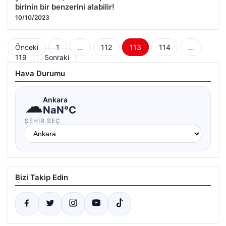
birinin bir benzerini alabilir!
10/10/2023
Yazı
Önceki
1
…
112
113
114
…
119
Sonraki
sayfalaması
Hava Durumu
☁
Ankara
NaN°C
ŞEHIR SEÇ
Bizi Takip Edin