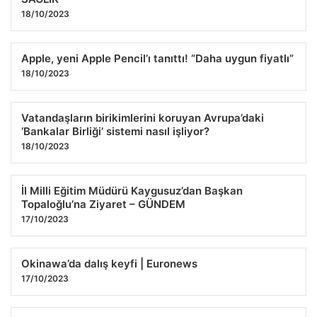
18/10/2023
Çeşitli İllerimizde Orman Yangınları Etkisini Sürdürüyor:
İzmir’de Yangına Müdahale Devam Ediyor
24.07.2026 12:19
Apple, yeni Apple Pencil’ı tanıttı! “Daha uygun fiyatlı”
18/10/2023
Vatandaşların birikimlerini koruyan Avrupa’daki
‘Bankalar Birliği’ sistemi nasıl işliyor?
18/10/2023
İl Milli Eğitim Müdürü Kaygusuz’dan Başkan
Topaloğlu’na Ziyaret – GÜNDEM
17/10/2023
Okinawa’da dalış keyfi | Euronews
17/10/2023