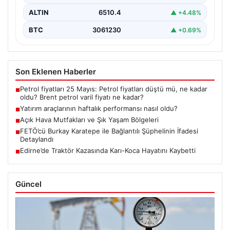
ALTIN
6510.4
▲ +4.48%
BTC
3061230
▲ +0.69%
Son Eklenen Haberler
Petrol fiyatları 25 Mayıs: Petrol fiyatları düştü mü, ne kadar
■
oldu? Brent petrol varil fiyatı ne kadar?
Yatırım araçlarının haftalık performansı nasıl oldu?
■
Açık Hava Mutfakları ve Şık Yaşam Bölgeleri
■
FETÖ’cü Burkay Karatepe ile Bağlantılı Şüphelinin İfadesi
■
Detaylandı
Edirne’de Traktör Kazasında Karı-Koca Hayatını Kaybetti
■
Güncel