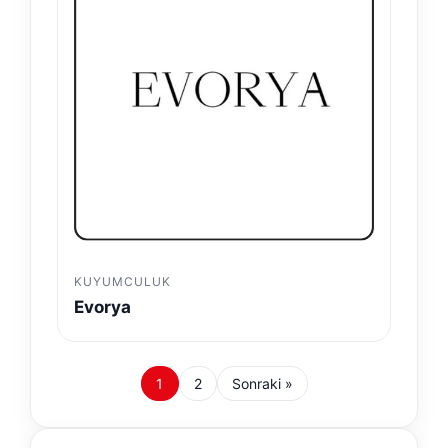
KUYUMCULUK
Evorya
1
2
Sonraki »