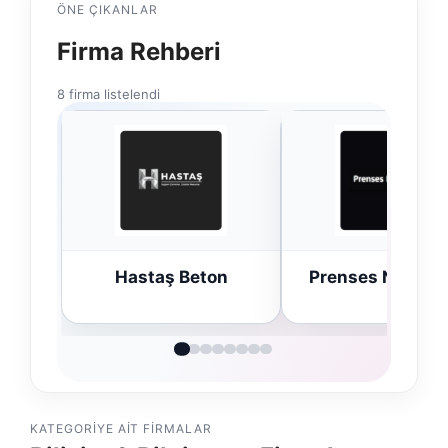
ÖNE ÇIKANLAR
Firma Rehberi
8 firma listelendi
on
Prenses Night Club
Enes Kapla
Avukatlık Bür
KATEGORIYE AIT FIRMALAR