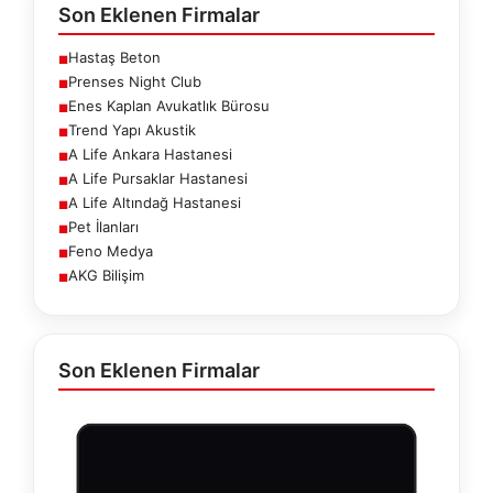
Son Eklenen Firmalar
Hastaş Beton
■
Prenses Night Club
■
Enes Kaplan Avukatlık Bürosu
■
Trend Yapı Akustik
■
A Life Ankara Hastanesi
■
A Life Pursaklar Hastanesi
■
A Life Altındağ Hastanesi
■
Pet İlanları
■
Feno Medya
■
AKG Bilişim
■
Son Eklenen Firmalar