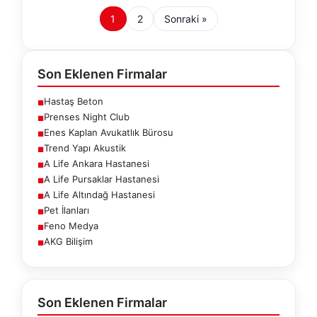
1
2
Sonraki »
Son Eklenen Firmalar
Hastaş Beton
■
Prenses Night Club
■
Enes Kaplan Avukatlık Bürosu
■
Trend Yapı Akustik
■
A Life Ankara Hastanesi
■
A Life Pursaklar Hastanesi
■
A Life Altındağ Hastanesi
■
Pet İlanları
■
Feno Medya
■
AKG Bilişim
■
Son Eklenen Firmalar