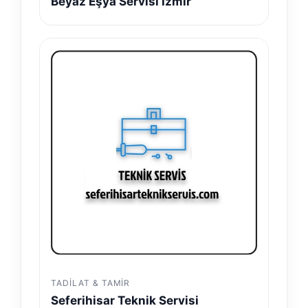
Beyaz Eşya Servisi İzmir
TADILAT & TAMIR
Seferihisar Teknik Servisi