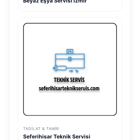
Beyaz Eşya Servisi İzmir
TADILAT & TAMIR
Seferihisar Teknik Servisi