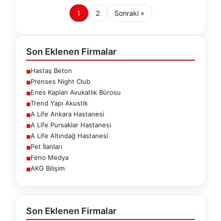
1
2
Sonraki »
Son Eklenen Firmalar
Hastaş Beton
■
Prenses Night Club
■
Enes Kaplan Avukatlık Bürosu
■
Trend Yapı Akustik
■
A Life Ankara Hastanesi
■
A Life Pursaklar Hastanesi
■
A Life Altındağ Hastanesi
■
Pet İlanları
■
Feno Medya
■
AKG Bilişim
■
Son Eklenen Firmalar