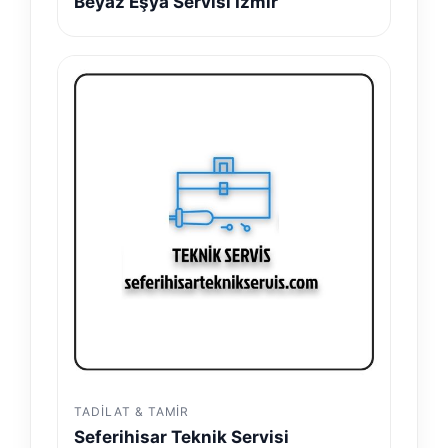
Beyaz Eşya Servisi İzmir
TADILAT & TAMIR
Seferihisar Teknik Servisi