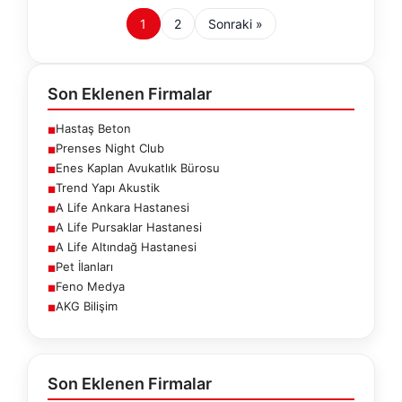
1
2
Sonraki »
Son Eklenen Firmalar
Hastaş Beton
■
Prenses Night Club
■
Enes Kaplan Avukatlık Bürosu
■
Trend Yapı Akustik
■
A Life Ankara Hastanesi
■
A Life Pursaklar Hastanesi
■
A Life Altındağ Hastanesi
■
Pet İlanları
■
Feno Medya
■
AKG Bilişim
■
Son Eklenen Firmalar